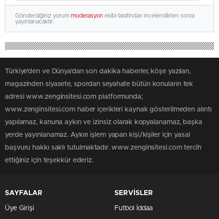
Gönderdiğiniz yorum
moderasyon
ekibi tarafından incelendikten sonra
yayınlanacaktır.
Türkiye'den ve Dünya’dan son dakika haberler, köşe yazıları,
magazinden siyasete, spordan seyahate bütün konuların tek
adresi www.zenginsitesi.com platformunda;
www.zenginsitesi.com haber içerikleri kaynak gösterilmeden alıntı
yapılamaz, kanuna aykırı ve izinsiz olarak kopyalanamaz, başka
yerde yayınlanamaz. Aykırı işlem yapan kişi/kişiler için yasal
başvuru hakkı saklı tutulmaktadır. www.zenginsitesi.com tercih
ettiğiniz için teşekkür ederiz.
SAYFALAR
SERVİSLER
Üye Girişi
Futbol İddaa