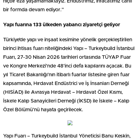
hiçbir eza yaşamamaktayız. Endüstrimiz, ihracatımız canlı
bir formda devam ediyor.”
Yapı fuarına 133 ülkeden yabancı ziyaretçi geliyor
Türkiye’de yapı ve inşaat kesimine yönelik gerçekleştirilen
birinci ihtisas fuarı niteliğindeki Yapı – Turkeybuild İstanbul
Fuarı, 27-30 Nisan 2026 tarihleri ortasında TÜYAP Fuar
ve Kongre Merkezi’nde 48’inci defa kapılarını açacak. Bu
yıl Ticaret Bakanlığı’nın itibarlı fuarlar listesine giren fuar
kapsamında, Hırdavat Endüstrici ve İş İnsanları Derneği
(HISİAD) ile Avrasya Hırdavat – Hırdavat Özel Kısmı,
İskele Kalıp Sanayicileri Derneği (İKSD) ile İskele – Kalıp
Özel Bölümü’nü hayata geçirilecek.
Yapı Fuarı – Turkeybuild İstanbul Yöneticisi Banu Keskin,