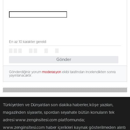
En az 10 karakter gerekli
Gönder
Gönderdiğiniz yorum
moderasyon
ekibi tarafından incelendikten sonra
yayınlanacaktır.
Türkiye'den ve Dünya’dan son dakika haberler, köşe yazıları,
magazinden siyasete, spordan seyahate bütün konuların tek
adresi www.zenginsitesi.com platformunda;
www.zenginsitesi.com haber içerikleri kaynak gösterilmeden alıntı