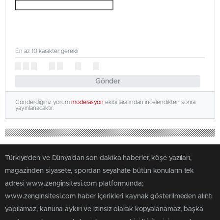
En az 10 karakter gerekli
Gönder
Gönderdiğiniz yorum
moderasyon
ekibi tarafından incelendikten sonra
yayınlanacaktır.
Türkiye'den ve Dünya’dan son dakika haberler, köşe yazıları,
magazinden siyasete, spordan seyahate bütün konuların tek
adresi www.zenginsitesi.com platformunda;
www.zenginsitesi.com haber içerikleri kaynak gösterilmeden alıntı
yapılamaz, kanuna aykırı ve izinsiz olarak kopyalanamaz, başka