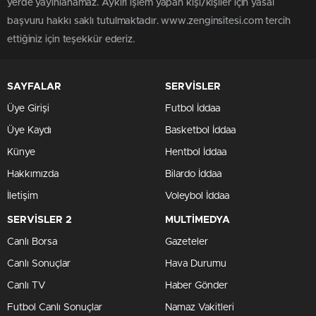
yerde yayınlanamaz. Aykırı işlem yapan kişi/kişiler için yasal
başvuru hakkı saklı tutulmaktadır. www.zenginsitesi.com tercih
ettiğiniz için teşekkür ederiz.
SAYFALAR
SERVİSLER
Üye Girişi
Futbol İddaa
Üye Kaydı
Basketbol İddaa
Künye
Hentbol İddaa
Hakkımızda
Bilardo İddaa
İletişim
Voleybol İddaa
SERVİSLER 2
MULTİMEDYA
Canlı Borsa
Gazeteler
Canlı Sonuçlar
Hava Durumu
Canlı TV
Haber Gönder
Futbol Canlı Sonuçlar
Namaz Vakitleri